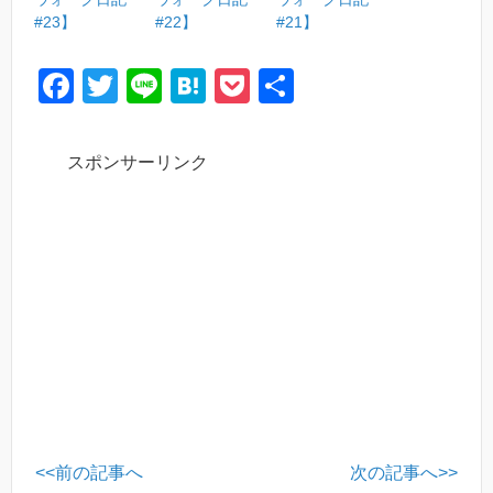
#23】
#22】
#21】
F
T
Li
H
P
共
a
wi
n
at
o
有
c
tt
e
e
ck
スポンサーリンク
e
er
n
et
b
a
o
o
k
<<前の記事へ
次の記事へ>>