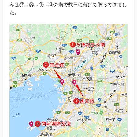
私は②→③→①→④の順で数日に分けて取ってきまし
た。