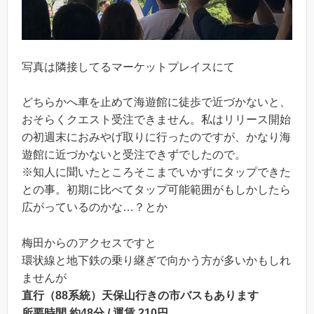
写真は隣接してるマーケットプレイスにて
どちらかへ車を止めて海遊館に徒歩で近づかないと、
おそらくクエスト受注できません。私はリリース開始
の初週末におみやげ取りに行ったのですが、かなり海
遊館に近づかないと受注できずでしたので。
※知人に聞いたところそこまでいかずにタップできた
との事。初期に比べてタップ可能範囲がもしかしたら
広がっているのかな…？とか
梅田からのアクセスですと
環状線と地下鉄の乗り継ぎで向かう方が多いかもしれ
ませんが
直行（88系統）天保山行きの市バスもあります
所要
時間 約48分 / 運賃 210円