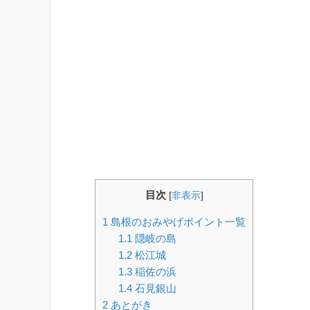
目次
[
非表示
]
1
島根のおみやげポイント一覧
1.1
隠岐の島
1.2
松江城
1.3
稲佐の浜
1.4
石見銀山
2
あとがき