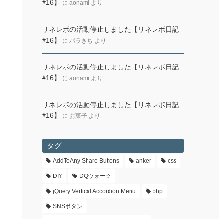
#16】
に
aonami
より
リネレボの活動停止しました【リネレボ日記
#16】
に
パラきち
より
リネレボの活動停止しました【リネレボ日記
#16】
に
aonami
より
リネレボの活動停止しました【リネレボ日記
#16】
に
お菓子
より
タグ
AddToAny Share Buttons
anker
css
DIY
DQウォーク
jQuery Vertical Accordion Menu
php
SNSボタン