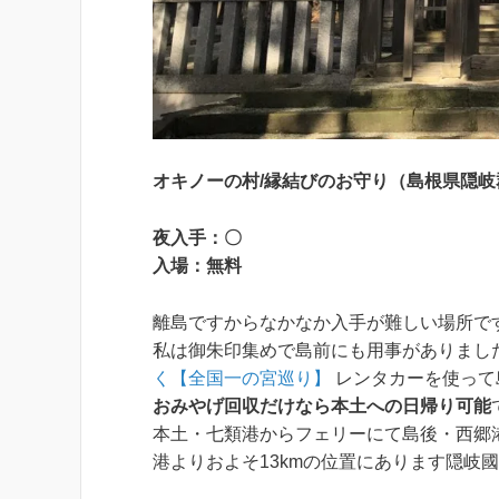
オキノーの村/縁結びのお守り（島根県隠岐
夜入手：〇
入場：無料
離島ですからなかなか入手が難しい場所で
私は御朱印集めで島前にも用事がありまし
く【全国一の宮巡り】
レンタカーを使って
おみやげ回収だけなら本土への日帰り可能
本土・七類港からフェリーにて島後・西郷
港よりおよそ13kmの位置にあります隠岐