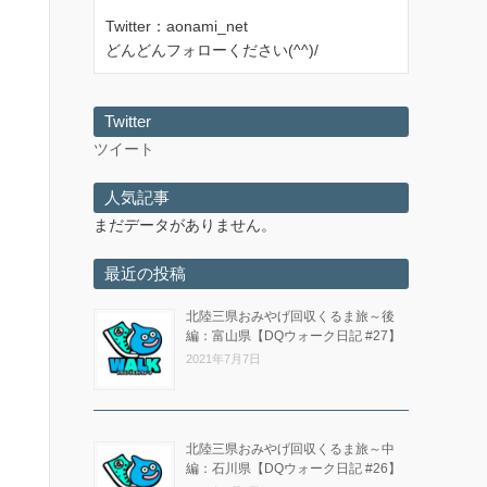
Twitter：aonami_net
どんどんフォローください(^^)/
Twitter
ツイート
人気記事
まだデータがありません。
最近の投稿
北陸三県おみやげ回収くるま旅～後
編：富山県【DQウォーク日記 #27】
2021年7月7日
北陸三県おみやげ回収くるま旅～中
編：石川県【DQウォーク日記 #26】