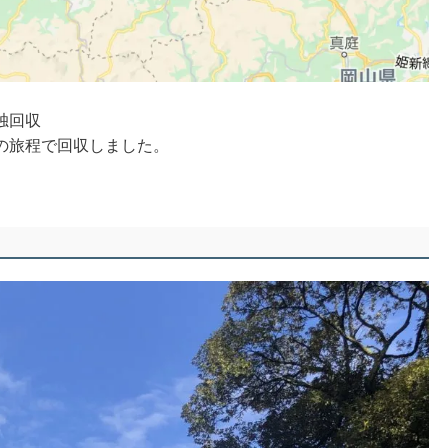
独回収
の旅程で回収しました。
。