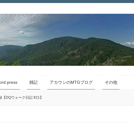
ord press
雑記
アカウシのMTGブログ
その他
【DQウォーク日記 #21】