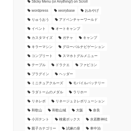
Sticky Menu (or Anything!) on Scroll
wordpress
xeorybase
おみやげ
りゅうおう
アドベンチャーワールド
イベント
オートキャンプ
カスタマイズ
ガチャ
キャンプ
キラーマシン
グローバルナビゲーション
コンプリート
スマホトグルメニュー
テーブル
ドラクエ
ファビコン
プラグイン
ヘッダー
ミニチュアクルーズ
モバイルバッテリー
ラダトームのメダル
ラリホー
リネレボ
リネージュ２レボリューション
和歌山
和歌山城
大阪
奈良
小川テント
検索ボックス
水若酢神社
親子カテゴリー
試練の扉
車中泊