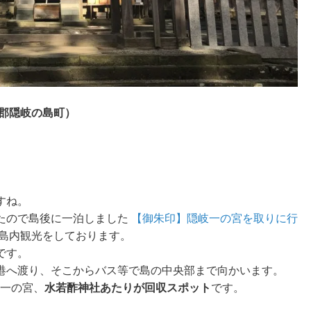
郡隠岐の島町
）
すね。
たので島後に一泊しました
【御朱印】隠岐一の宮を取りに行
島内観光をしております。
です。
港へ渡り、そこからバス等で島の中央部まで向かいます。
國一の宮、
水若酢神社あたりが回収スポット
です。