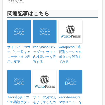
それでは。
関連記事はこちら
サイドバーのカ
xeorybaseのヘ
wordpressに追
テゴリ一覧をア
ッダーにサイト
従型ソーシャル
コーディオン表
内検索バーを設
ボタンを設置し
示に変更
置する
てみる
Xeory記事下の
サイトの見栄え
xeorybaseのス
SNS購読ボタン
をよくするため
マホメニューを