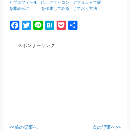
とプロフィール
に、ファビコン
デフォルトで閉
を非表示に
を作成してみる
じておく方法
F
T
Li
H
P
共
a
wi
n
at
o
有
c
tt
e
e
ck
スポンサーリンク
e
er
n
et
b
a
o
o
k
<<前の記事へ
次の記事へ>>